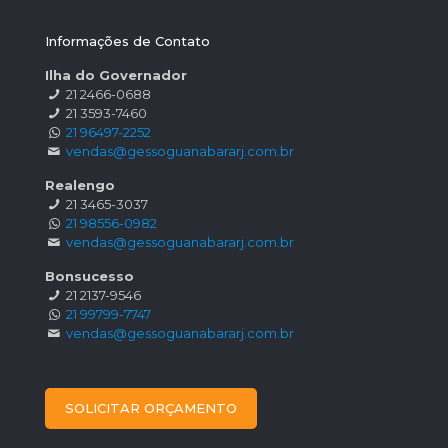
Informações de Contato
Ilha do Governador
21 2466-0688
21 3593-7460
21 96497-2252
vendas@gessoguanabararj.com.br
Realengo
21 3465-3037
21 98556-0982
vendas@gessoguanabararj.com.br
Bonsucesso
21 2137-9546
21 99799-7747
vendas@gessoguanabararj.com.br
SOLICITAR ORÇAMENTO